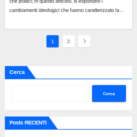
che pratici; in questo articolo, si esplorano i
cambiamenti ideologici che hanno caratterizzato la…
Paginazione
1
2
degli
articoli
Cerca
Cerca
Posts RECENTI