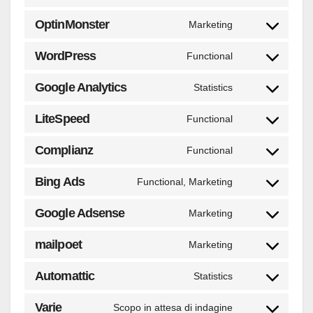
Consent
service
to
OptinMonster
Marketing
php
Consent
service
to
WordPress
Functional
elementor
Consent
service
to
Google Analytics
Statistics
optinmonster
Consent
service
to
LiteSpeed
Functional
wordpress
Consent
service
to
Complianz
Functional
google-
Consent
service
analytics
to
Bing Ads
Functional, Marketing
litespeed
Consent
service
to
Google Adsense
Marketing
complianz
Consent
service
to
mailpoet
Marketing
bing-
Consent
service
ads
to
Automattic
Statistics
google-
Consent
service
adsense
to
Varie
Scopo in attesa di indagine