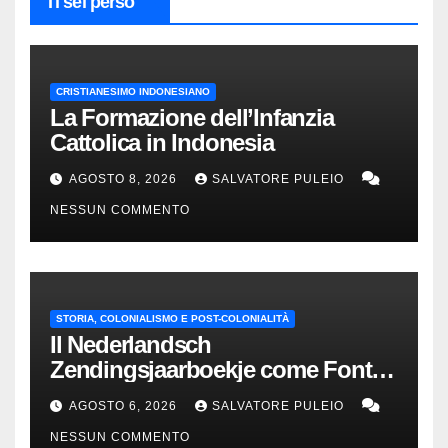
Ti sei perso
CRISTIANESIMO INDONESIANO
La Formazione dell’Infanzia
Cattolica in Indonesia
AGOSTO 8, 2026
SALVATORE PULEIO
NESSUN COMMENTO
STORIA, COLONIALISMO E POST-COLONIALITÀ
Il Nederlandsch
Zendingsjaarboekje come Fonte
Storica delle Indie Orientali
AGOSTO 6, 2026
SALVATORE PULEIO
Olandesi
NESSUN COMMENTO