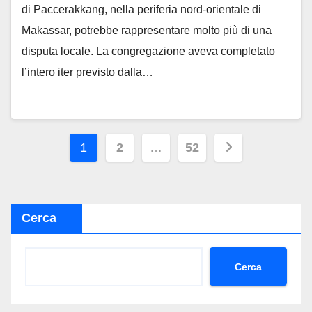
di Paccerakkang, nella periferia nord-orientale di
Makassar, potrebbe rappresentare molto più di una
disputa locale. La congregazione aveva completato
l’intero iter previsto dalla…
Paginazione
1
2
…
52
degli
articoli
Cerca
Cerca