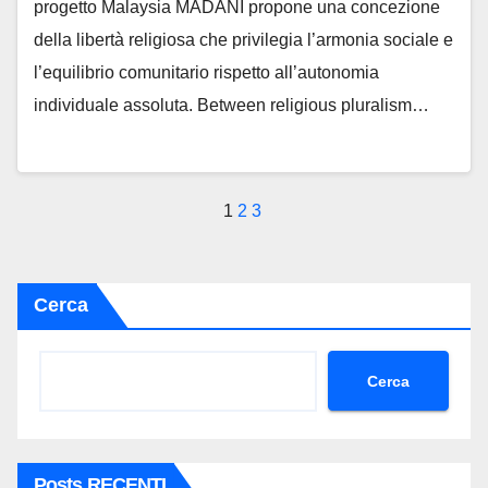
progetto Malaysia MADANI propone una concezione
della libertà religiosa che privilegia l’armonia sociale e
l’equilibrio comunitario rispetto all’autonomia
individuale assoluta. Between religious pluralism…
Paginazione
1
2
3
degli
articoli
Cerca
Cerca
Posts RECENTI