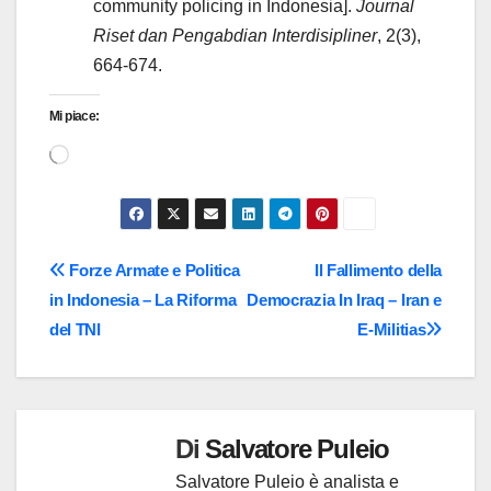
community policing in Indonesia].
Journal
Riset dan Pengabdian Interdisipliner
, 2(3),
664-674.
Mi piace:
Caricamento
in
corso…
Navigazione
Forze Armate e Politica
Il Fallimento della
in Indonesia – La Riforma
Democrazia In Iraq – Iran e
articoli
del TNI
E-Militias
Di
Salvatore Puleio
Salvatore Puleio è analista e