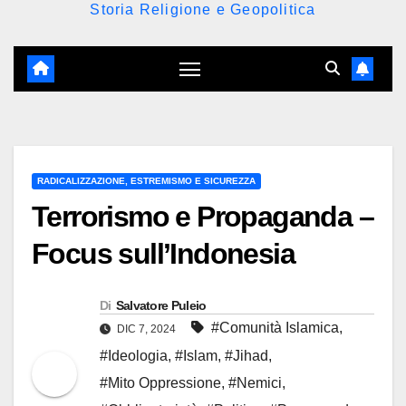
Storia Religione e Geopolitica
RADICALIZZAZIONE, ESTREMISMO E SICUREZZA
Terrorismo e Propaganda –
Focus sull’Indonesia
Di
Salvatore Puleio
#Comunità Islamica
,
DIC 7, 2024
#Ideologia
,
#Islam
,
#Jihad
,
#Mito Oppressione
,
#Nemici
,