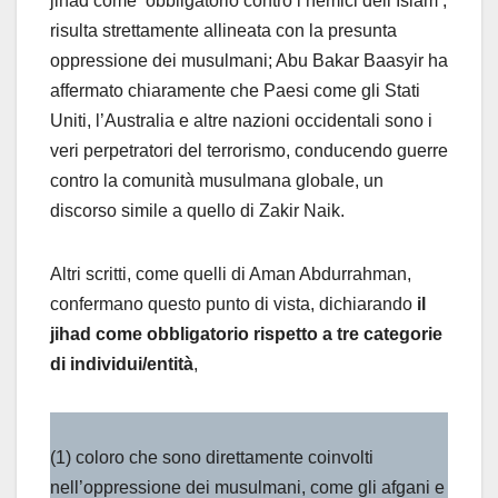
jihad come ‘obbligatorio contro i nemici dell’Islam’,
risulta strettamente allineata con la presunta
oppressione dei musulmani; Abu Bakar Baasyir ha
affermato chiaramente che Paesi come gli Stati
Uniti, l’Australia e altre nazioni occidentali sono i
veri perpetratori del terrorismo, conducendo guerre
contro la comunità musulmana globale, un
discorso simile a quello di Zakir Naik.
Altri scritti, come quelli di Aman Abdurrahman,
confermano questo punto di vista, dichiarando
il
jihad come obbligatorio rispetto a tre categorie
di individui/entità
,
(1) coloro che sono direttamente coinvolti
nell’oppressione dei musulmani, come gli afgani e