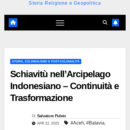
Storia Religione e Geopolitica
STORIA, COLONIALISMO E POST-COLONIALITÀ
Schiavitù nell’Arcipelago
Indonesiano – Continuità e
Trasformazione
Di
Salvatore Puleio
#Aceh
,
#Batavia
,
APR 22, 2025