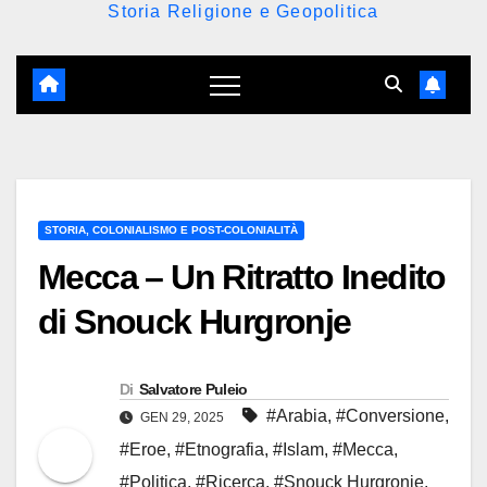
Storia Religione e Geopolitica
STORIA, COLONIALISMO E POST-COLONIALITÀ
Mecca – Un Ritratto Inedito
di Snouck Hurgronje
Di
Salvatore Puleio
#Arabia
,
#Conversione
,
GEN 29, 2025
#Eroe
,
#Etnografia
,
#Islam
,
#Mecca
,
#Politica
,
#Ricerca
,
#Snouck Hurgronje
,