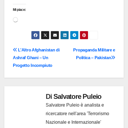
Mi piace:
Caricamento
in
corso…
Navigazione
L’Altro Afghanistan di
Propaganda Militare e
Ashraf Ghani – Un
Politica – Pakistan
articoli
Progetto Incompiuto
Di
Salvatore Puleio
Salvatore Puleio è analista e
ricercatore nell'area 'Terrorismo
Nazionale e Internazionale'