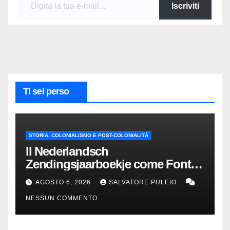
Iscriviti
Ti sei perso
STORIA, COLONIALISMO E POST-COLONIALITÀ
Il Nederlandsch
Zendingsjaarboekje come Fonte
Storica delle Indie Orientali
AGOSTO 6, 2026
SALVATORE PULEIO
Olandesi
NESSUN COMMENTO