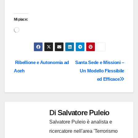
Mi piace:
Caricamento
in
corso…
Navigazione
Ribellione e Autonomia ad
Santa Sede e Missioni –
Aceh
Un Modello Flessibile
articoli
ed Efficace
Di
Salvatore Puleio
Salvatore Puleio è analista e
ricercatore nell'area 'Terrorismo