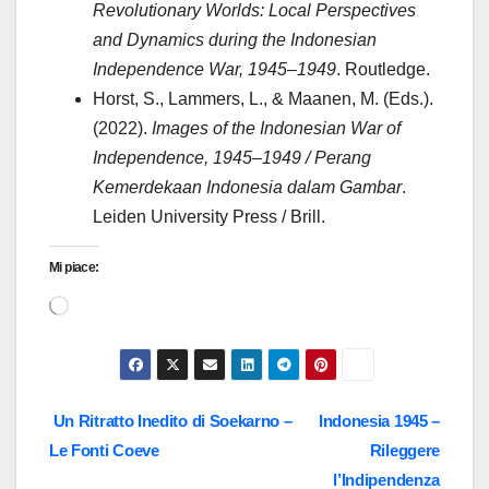
Revolutionary Worlds: Local Perspectives
and Dynamics during the Indonesian
Independence War, 1945–1949
. Routledge.
Horst, S., Lammers, L., & Maanen, M. (Eds.).
(2022).
Images of the Indonesian War of
Independence, 1945–1949 / Perang
Kemerdekaan Indonesia dalam Gambar
.
Leiden University Press / Brill.
Mi piace:
Caricamento
in
corso…
Navigazione
Un Ritratto Inedito di Soekarno –
Indonesia 1945 –
Le Fonti Coeve
Rileggere
articoli
l’Indipendenza