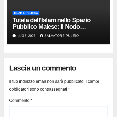
ISLAM E POLITICA
Tutela dell’Islam nello Spazio
Pubblico Malese: Il Nodo
Democratico
LUG 8, 2026
SALVATORE PULEIO
Lascia un commento
Il tuo indirizzo email non sarà pubblicato.
I campi
obbligatori sono contrassegnati
*
Commento
*