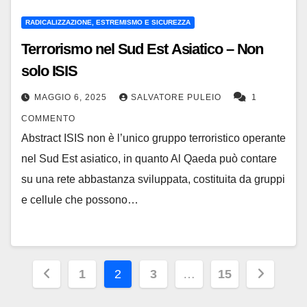
RADICALIZZAZIONE, ESTREMISMO E SICUREZZA
Terrorismo nel Sud Est Asiatico – Non
solo ISIS
MAGGIO 6, 2025
SALVATORE PULEIO
1
COMMENTO
Abstract ISIS non è l’unico gruppo terroristico operante
nel Sud Est asiatico, in quanto Al Qaeda può contare
su una rete abbastanza sviluppata, costituita da gruppi
e cellule che possono…
Paginazione
1
2
3
…
15
degli