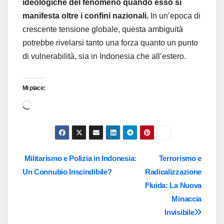
ideologiche del fenomeno quando esso si
manifesta oltre i confini nazionali.
In un’epoca di
crescente tensione globale, questa ambiguità
potrebbe rivelarsi tanto una forza quanto un punto
di vulnerabilità, sia in Indonesia che all’estero.
Mi piace:
Caricamento
in
corso…
Navigazione
Militarismo e Polizia in Indonesia:
Terrorismo e
Un Connubio Inscindibile?
Radicalizzazione
articoli
Fluida: La Nuova
Minaccia
Invisibile