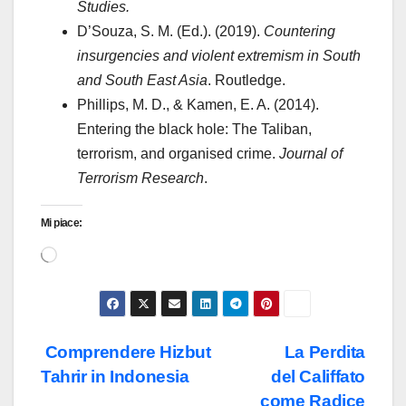
Studies.
D’Souza, S. M. (Ed.). (2019).
Countering
insurgencies and violent extremism in South
and South East Asia
. Routledge.
Phillips, M. D., & Kamen, E. A. (2014).
Entering the black hole: The Taliban,
terrorism, and organised crime.
Journal of
Terrorism Research
.
Mi piace:
Caricamento
in
corso…
Navigazione
Comprendere Hizbut
La Perdita
Tahrir in Indonesia
del Califfato
articoli
come Radice