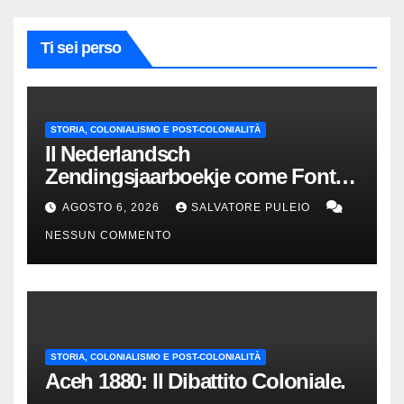
Ti sei perso
STORIA, COLONIALISMO E POST-COLONIALITÀ
Il Nederlandsch
Zendingsjaarboekje come Fonte
Storica delle Indie Orientali
AGOSTO 6, 2026
SALVATORE PULEIO
Olandesi
NESSUN COMMENTO
STORIA, COLONIALISMO E POST-COLONIALITÀ
Aceh 1880: Il Dibattito Coloniale.