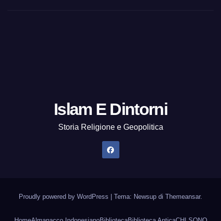
Islam E Dintorni
Storia Religione e Geopolitica
Proudly powered by WordPress
|
Tema: Newsup di
Themeansar
.
Home
Almanacco Indonesiano
Biblioteca
Biblioteca Antica
CHI SONO