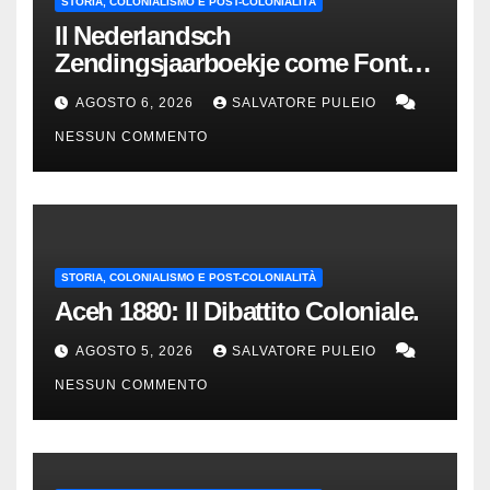
STORIA, COLONIALISMO E POST-COLONIALITÀ
Il Nederlandsch
Zendingsjaarboekje come Fonte
Storica delle Indie Orientali
AGOSTO 6, 2026
SALVATORE PULEIO
Olandesi
NESSUN COMMENTO
STORIA, COLONIALISMO E POST-COLONIALITÀ
Aceh 1880: Il Dibattito Coloniale.
AGOSTO 5, 2026
SALVATORE PULEIO
NESSUN COMMENTO