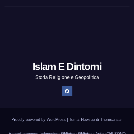
Islam E Dintorni
Storia Religione e Geopolitica
Proudly powered by WordPress
|
Tema: Newsup di
Themeansar
.
Home
Almanacco Indonesiano
Biblioteca
Biblioteca Antica
CHI SONO