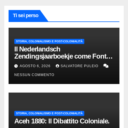
Ti sei perso
STORIA, COLONIALISMO E POST-COLONIALITÀ
Il Nederlandsch
Zendingsjaarboekje come Fonte
Storica delle Indie Orientali
AGOSTO 6, 2026
SALVATORE PULEIO
Olandesi
NESSUN COMMENTO
STORIA, COLONIALISMO E POST-COLONIALITÀ
Aceh 1880: Il Dibattito Coloniale.