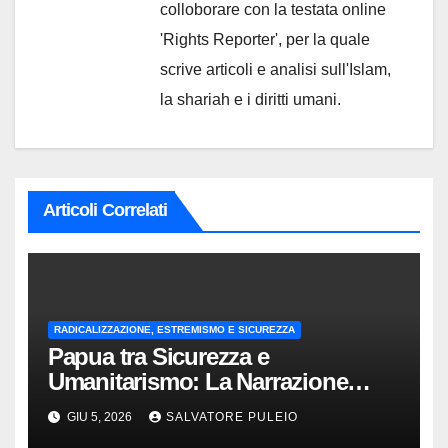
colloborare con la testata online
'Rights Reporter', per la quale
scrive articoli e analisi sull'Islam,
la shariah e i diritti umani.
Articoli Correlati
RADICALIZZAZIONE, ESTREMISMO E SICUREZZA
Papua tra Sicurezza e
Umanitarismo: La Narrazione
Ufficiale
GIU 5, 2026
SALVATORE PULEIO