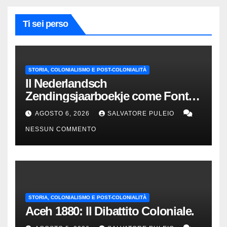
Ti sei perso
STORIA, COLONIALISMO E POST-COLONIALITÀ
Il Nederlandsch
Zendingsjaarboekje come Fonte
Storica delle Indie Orientali
AGOSTO 6, 2026
SALVATORE PULEIO
Olandesi
NESSUN COMMENTO
STORIA, COLONIALISMO E POST-COLONIALITÀ
Aceh 1880: Il Dibattito Coloniale.