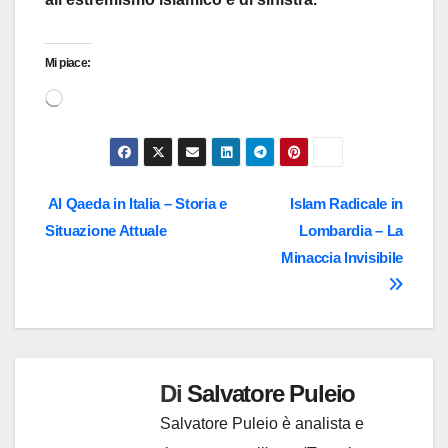
Mi piace:
Caricamento
in
corso…
Navigazione
Al Qaeda in Italia – Storia e
Islam Radicale in
Situazione Attuale
Lombardia – La
articoli
Minaccia Invisibile
Di
Salvatore Puleio
Salvatore Puleio è analista e