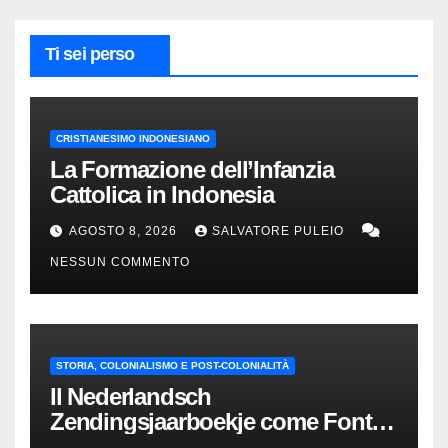
Ti sei perso
CRISTIANESIMO INDONESIANO
La Formazione dell’Infanzia
Cattolica in Indonesia
AGOSTO 8, 2026
SALVATORE PULEIO
NESSUN COMMENTO
STORIA, COLONIALISMO E POST-COLONIALITÀ
Il Nederlandsch
Zendingsjaarboekje come Fonte
Storica delle Indie Orientali