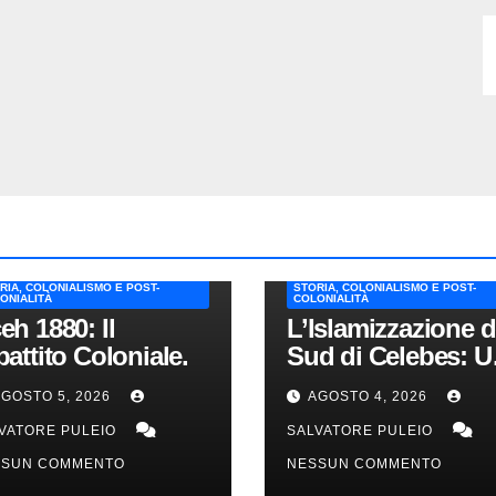
RIA, COLONIALISMO E POST-
STORIA, COLONIALISMO E POST-
ONIALITÀ
COLONIALITÀ
eh 1880: Il
L’Islamizzazione d
battito Coloniale.
Sud di Celebes: U
Testimonianza del
GOSTO 5, 2026
AGOSTO 4, 2026
1840.
VATORE PULEIO
SALVATORE PULEIO
SSUN COMMENTO
NESSUN COMMENTO