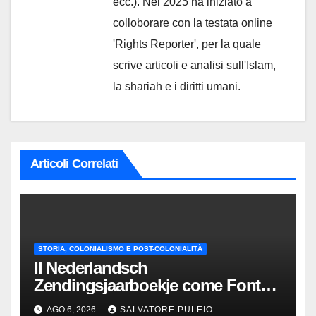
ecc.). Nel 2025 ha iniziato a
colloborare con la testata online
'Rights Reporter', per la quale
scrive articoli e analisi sull'Islam,
la shariah e i diritti umani.
Articoli Correlati
STORIA, COLONIALISMO E POST-COLONIALITÀ
Il Nederlandsch
Zendingsjaarboekje come Fonte
Storica delle Indie Orientali
AGO 6, 2026
SALVATORE PULEIO