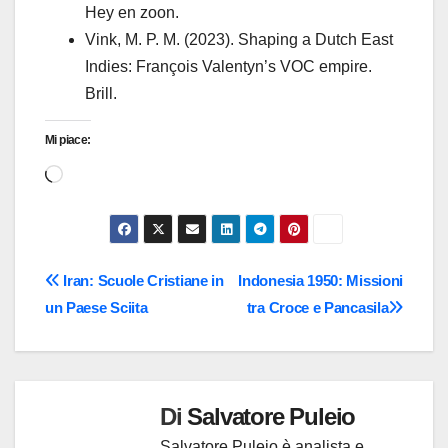
Hey en zoon.
Vink, M. P. M. (2023). Shaping a Dutch East
Indies: François Valentyn’s VOC empire.
Brill.
Mi piace:
Caricamento
in
corso…
Navigazione
Iran: Scuole Cristiane in
Indonesia 1950: Missioni
un Paese Sciita
tra Croce e Pancasila
articoli
Di
Salvatore Puleio
Salvatore Puleio è analista e