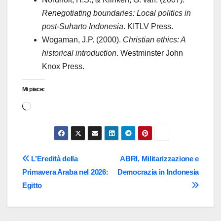
Renegotiating boundaries: Local politics in
post-Suharto Indonesia
. KITLV Press.
Wogaman, J.P. (2000).
Christian ethics: A
historical introduction
. Westminster John
Knox Press.
Mi piace:
Caricamento
in
corso…
Navigazione
L’Eredità della
ABRI, Militarizzazione e
Primavera Araba nel 2026:
Democrazia in Indonesia
articoli
Egitto