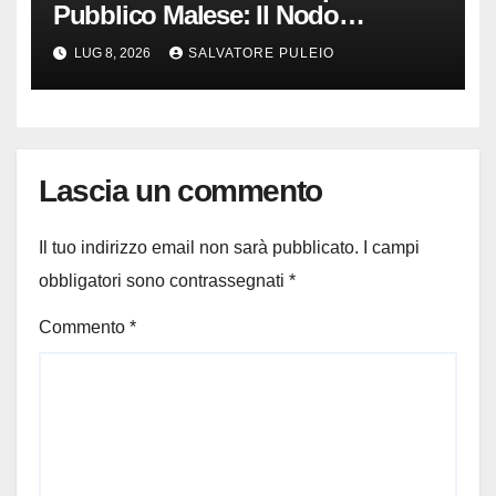
Pubblico Malese: Il Nodo
Democratico
LUG 8, 2026
SALVATORE PULEIO
Lascia un commento
Il tuo indirizzo email non sarà pubblicato.
I campi
obbligatori sono contrassegnati
*
Commento
*