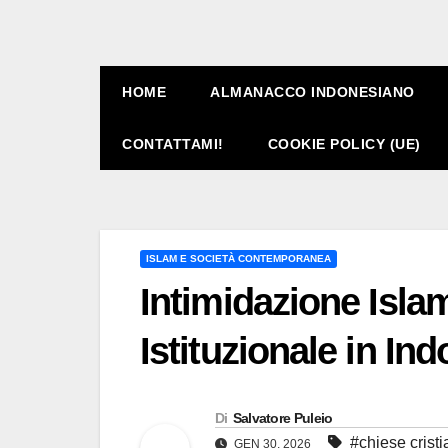
HOME
ALMANACCO INDONESIANO
CONTATTAMI!
COOKIE POLICY (UE)
ISLAM E SOCIETÀ CONTEMPORANEA
Intimidazione Isla
Istituzionale in In
Di
Salvatore Puleio
#chiese crist
GEN 30, 2026