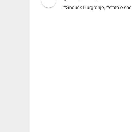
#Snouck Hurgronje
,
#stato e soc