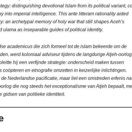
gy: distinguishing devotional Islam from its political variant, c
 into imperial intelligence. This ante litteram rationality aided
acy: an archetypal memory of holy war that still shapes Aceh’s
ulama as inseparable guides of political identity.
se academicus die zich formeel tot de islam bekeerde om de
n, werd koloniaal adviseur tijdens de langdurige Atjeh-oorlog
pleitte hij een verfijnde strategie: onderscheid maken tussen
s coöpteren en etnografie omzetten in keizerlijke inlichtingen.
an de Nederlandse pacificatie, maar liet een omstreden erfenis na
oorlog die nog steeds het exceptionalisme van Atjeh bepaalt, me
idsen van politieke identiteit.
e