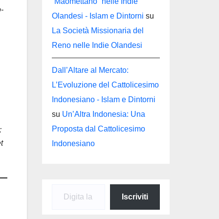
“Maomettano” nelle Indie
o-
Olandesi - Islam e Dintorni
su
La Società Missionaria del
Reno nelle Indie Olandesi
Dall’Altare al Mercato:
L’Evoluzione del Cattolicesimo
Indonesiano - Islam e Dintorni
su
Un’Altra Indonesia: Una
Proposta dal Cattolicesimo
:
t
Indonesiano
Digita la tua e-mail...
Iscriviti