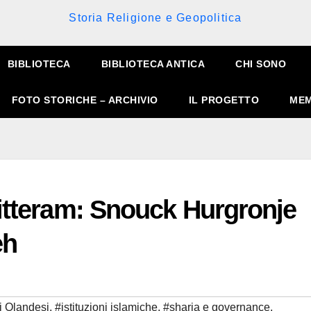
Storia Religione e Geopolitica
BIBLIOTECA
BIBLIOTECA ANTICA
CHI SONO
FOTO STORICHE – ARCHIVIO
IL PROGETTO
MEM
Litteram: Snouck Hurgronje
eh
li Olandesi
,
#istituzioni islamiche
,
#sharia e governance
,