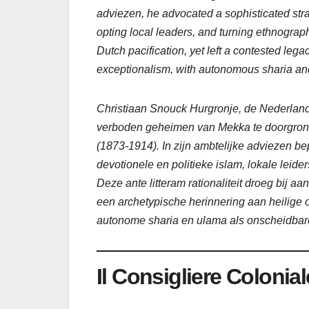
adviezen, he advocated a sophisticated strate
opting local leaders, and turning ethnography
Dutch pacification, yet left a contested leg
exceptionalism, with autonomous sharia and 
Christiaan Snouck Hurgronje, de Nederland
verboden geheimen van Mekka te doorgronde
(1873-1914). In zijn ambtelijke adviezen be
devotionele en politieke islam, lokale leider
Deze ante litteram rationaliteit droeg bij a
een archetypische herinnering aan heilige 
autonome sharia en ulama als onscheidbare g
Il Consigliere Colonial