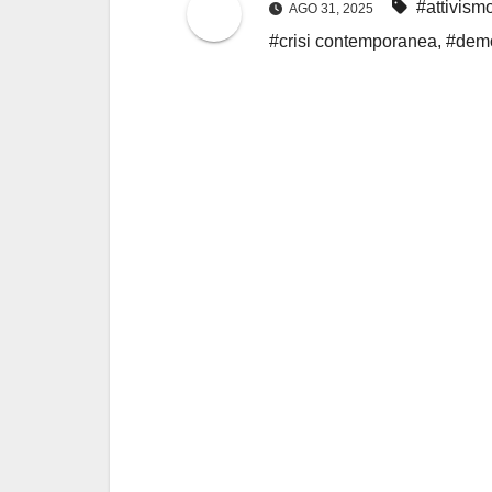
#attivism
AGO 31, 2025
#crisi contemporanea
,
#dem