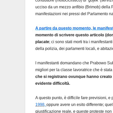
conduttore (motociclistico) di ‘gojek’ (serv
ucciso da un mezzo anfibio (Brimob) della Po
manifestazioni nei pressi del Parlamento n
A partire da questo momento, le manifesta
momento di scrivere questo articolo (do
placate
; ci sono stati morti tra i manifestant
della polizia, dei parlamenti locali, e abitazi
I manifestanti domandano che Prabowo Subia
migliori per la classe lavoratrice che è stata
che si registrano ovunque hanno creato u
evidente difficoltà.
A questo punto, è difficile fare previsioni, e
1998,
oppure avere un esito differente; que
giustificazione reale, e queste proteste non