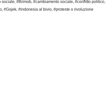
o sociale
,
#Brimob
,
#cambiamento sociale
,
#conflitto politico
,
o
,
#Gojek
,
#indonesia al bivio
,
#proteste o rivoluzione