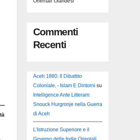
Orientali Olandesi
Commenti
Recenti
Aceh 1880: Il Dibattito
Coloniale. - Islam E Dintorni
su
Intelligence Ante Litteram:
Snouck Hurgronje nella Guerra
di Aceh
tà
L’Istruzione Superiore e il
Governo delle Indie Orientali