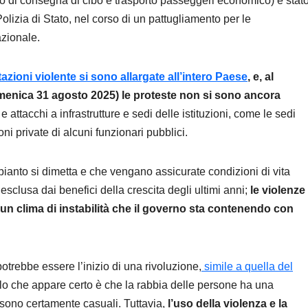
izio di consegna di cibo e trasporto passeggeri economico) è stat
lizia di Stato, nel corso di un pattugliamento per le
azionale.
zioni violente si sono allargate all’intero Paese
, e, al
menica 31 agosto 2025) le proteste non si sono ancora
i e attacchi a infrastrutture e sedi delle istituzioni, come le sedi
oni private di alcuni funzionari pubblici.
nto si dimetta e che vengano assicurate condizioni di vita
 esclusa dai benefici della crescita degli ultimi anni;
le violenze
n clima di instabilità che il governo sta contenendo con
 potrebbe essere l’inizio di una rivoluzione,
simile a quella del
llo che appare certo è che la rabbia delle persone ha una
 sono certamente casuali. Tuttavia,
l’uso della violenza e la