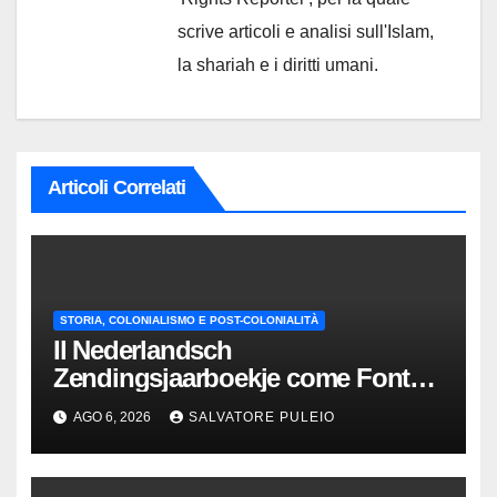
scrive articoli e analisi sull'Islam,
la shariah e i diritti umani.
Articoli Correlati
STORIA, COLONIALISMO E POST-COLONIALITÀ
Il Nederlandsch
Zendingsjaarboekje come Fonte
Storica delle Indie Orientali
AGO 6, 2026
SALVATORE PULEIO
Olandesi