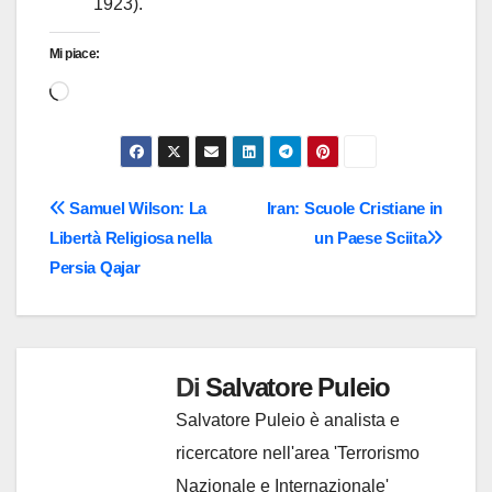
1923).
Mi piace:
Caricamento
in
corso…
Navigazione
Samuel Wilson: La
Iran: Scuole Cristiane in
Libertà Religiosa nella
un Paese Sciita
articoli
Persia Qajar
Di
Salvatore Puleio
Salvatore Puleio è analista e
ricercatore nell'area 'Terrorismo
Nazionale e Internazionale'