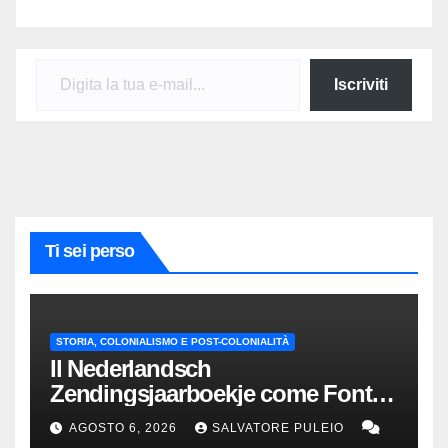
Digita la tua e-mail...
Iscriviti
Ti sei perso
STORIA, COLONIALISMO E POST-COLONIALITÀ
Il Nederlandsch
Zendingsjaarboekje come Fonte
Storica delle Indie Orientali
AGOSTO 6, 2026
SALVATORE PULEIO
Olandesi