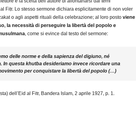
ttore è la scelta dell’autore di allontanarsi dai temi
d al Fiṭr. Lo stesso sermone dichiara esplicitamente di non voler
 zakat o agli aspetti rituali della celebrazione; al loro posto
viene
 la necessità di perseguire la libertà del popolo e
à musulmana
, come si evince dal testo del sermone:
emo delle norme e della sapienza del digiuno, né
tra. In questa khutba desideriamo invece ricordare una
movimento per conquistare la libertà del popolo (…)
ta) dell’Eid al Fitr, Bandera Islam, 2 aprile 1927, p. 1.