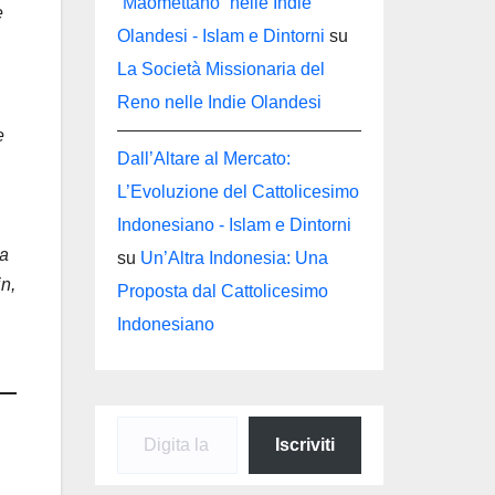
“Maomettano” nelle Indie
e
Olandesi - Islam e Dintorni
su
La Società Missionaria del
Reno nelle Indie Olandesi
e
Dall’Altare al Mercato:
L’Evoluzione del Cattolicesimo
Indonesiano - Islam e Dintorni
ra
su
Un’Altra Indonesia: Una
n,
Proposta dal Cattolicesimo
Indonesiano
Digita la tua e-mail...
Iscriviti