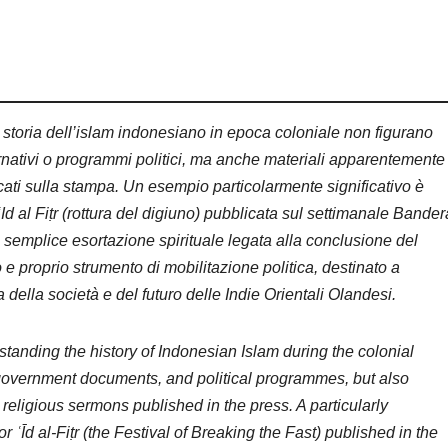
 storia dell’islam indonesiano in epoca coloniale non figurano
ernativi o programmi politici, ma anche materiali apparentemente
icati sulla stampa. Un esempio particolarmente significativo è
Id al Fiṭr (rottura del digiuno) pubblicata sul settimanale Bander
a semplice esortazione spirituale legata alla conclusione del
e proprio strumento di mobilitazione politica, destinato a
ella società e del futuro delle Indie Orientali Olandesi.
anding the history of Indonesian Islam during the colonial
, government documents, and political programmes, but also
religious sermons published in the press. A particularly
r ʿĪd al-Fiṭr (the Festival of Breaking the Fast) published in the