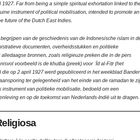
927. Far from being a simple spiritual exhortation linked to th
ne instrument of political mobilisation, intended to promote an
he future of the Dutch East Indies.
 begrijpen van de geschiedenis van de Indonesische islam in d
nistratieve documenten, overheidsstukken en politieke
alledaagse bronnen, zoals religieuze preken die in de pers
svol voorbeeld is de khutba (preek) voor ʿĪd al-Fiṭr (het
) die op 2 april 1927 werd gepubliceerd in het weekblad Bande
 aansporing ter gelegenheid van het einde van de ramadan te zij
jk instrument van politieke mobilisatie, bedoeld om een
menleving en op de toekomst van Nederlands-Indië uit te dragen.
Religiosa