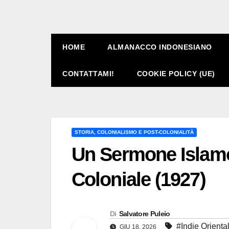
HOME
ALMANACCO INDONESIANO
CONTATTAMI!
COOKIE POLICY (UE)
STORIA, COLONIALISMO E POST-COLONIALITÀ
Un Sermone Islamo-
Coloniale (1927)
Di
Salvatore Puleio
#Indie Orienta
GIU 18, 2026