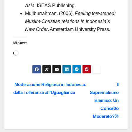
Asia
. ISEAS Publishing.
Mujiburrahman. (2006).
Feeling threatened:
Muslim-Christian relations in Indonesia’s
New Order
. Amsterdam University Press.
Mi piace:
Caricamento
in
corso…
Navigazione
Moderazione Religiosa in Indonesia:
Il
dalla Tolleranza all’Uguaglianza
Suprematismo
articoli
Islamico: Un
Concetto
Moderato?