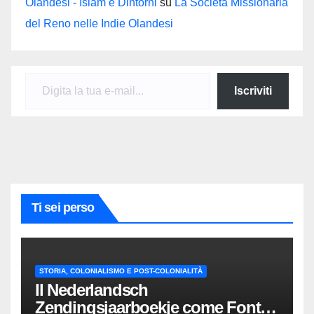
Olandesi - Islam e Dintorni
su
La Società Missionaria
del Reno nelle Indie Olandesi
Digita la tua e-mail...
Iscriviti
Ti sei perso
STORIA, COLONIALISMO E POST-COLONIALITÀ
Il Nederlandsch
Zendingsjaarboekje come Fonte