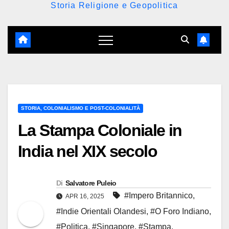
Storia Religione e Geopolitica
STORIA, COLONIALISMO E POST-COLONIALITÀ
La Stampa Coloniale in
India nel XIX secolo
Di
Salvatore Puleio
#Impero Britannico
,
APR 16, 2025
#Indie Orientali Olandesi
,
#O Foro Indiano
,
#Politica
,
#Singapore
,
#Stampa
,